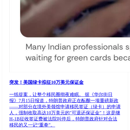
突发！美国绿卡拟征10万美元保证金
一纸提案，让整个移民圈彻夜难眠。 据《华尔街日
报》7月15日报道，特朗普政府正在酝酿一项重磅新政
——对部分在境外美领馆申请移民签证（绿卡）的申请
人，强制收取高达10万美元的"可退还保证金"！这是继
H-1B征收签证费被法院叫停后，特朗普政府针对合法
移民的又一记“重拳”。